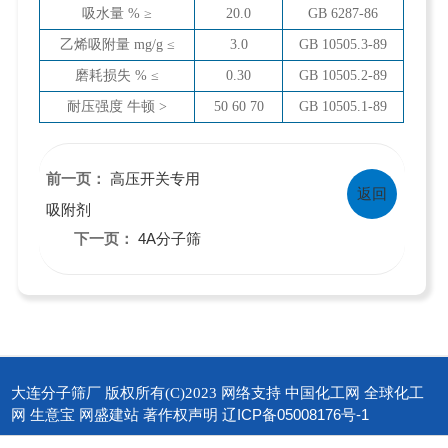
吸水量 % ≥
20.0
GB 6287-86
乙烯吸附量 mg/g ≤
3.0
GB 10505.3-89
磨耗损失 % ≤
0.30
GB 10505.2-89
耐压强度 牛顿 >
50 60 70
GB 10505.1-89
高压开关专用
前一页：
返回
吸附剂
4A分子筛
下一页：
大连分子筛厂
中国化工网
全球化工
版权所有(C)2023
网络支持
网
生意宝
网盛建站
著作权声明
辽ICP备05008176号-1