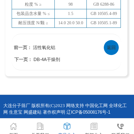
粒度 % ≥
98
GB 6288-86
包装品含水量 % ≤
1.5
GB 10505.4-89
耐压强度 N/颗 ≥
14.0 20.0 50.0
GB 10505.1-89
活性氧化铝
返回
前一页：
DB-4A干燥剂
下一页：
大连分子筛厂
中国化工网
全球化工
版权所有(C)2023
网络支持
网
生意宝
网盛建站
著作权声明
辽ICP备05008176号-1